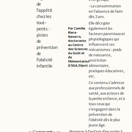
de
• La consommation
l’appétit
en l’absence de faim
chez les
dès 2 ans.
tout-
Elle décrypte
Par Camille
petits :
également les
Riera-
facteurs parentaux et
pistes
Navarro,
physiologiques qui
doctorante
de
influencent ces
au Centre
prévention
des Sciences
mécanismes : poids
du Goût et
de
de naissance,
de
l’obésité
restriction
l’Alimentation
(CSGA, Dijon)
infantile
alimentaire,
pratiques éducatives,
etc.
Ce contenu s’adresse
aux professionnels de
santé, aux acteurs de
la petite enfance, et à
tous ceux qui
s’engagent dans la
prévention de
l’obésité dès le plus
jeune âge.
Proposer à l’enfant d’en parler à