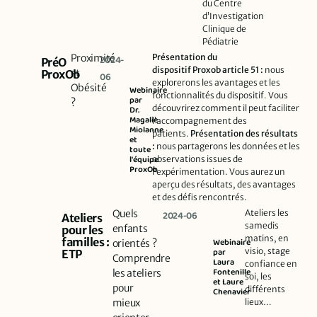
du Centre
d’Investigation
Clinique de
Pédiatrie
Proximité
Présentation du
2024-
PréO
dispositif
Proxob
article 51 :
nous
et
ProxOb
06
explorerons les avantages et les
Obésité
Webinaire
fonctionnalités du dispositif. Vous
par
?
découvrirez comment il peut faciliter
Dr.
Magalie
l’accompagnement des
Miolanne
patients.
Présentation des résultats
et
:
nous partagerons les données et les
toute
l'équipe
observations issues de
ProxOb
l’expérimentation. Vous aurez un
aperçu des résultats, des avantages
et des défis rencontrés.
Quels
Ateliers les
2024-06
Ateliers
samedis
enfants
pour les
matins, en
familles :
Webinaire
orientés ?
visio, stage
par
ETP
Comprendre
Laura
confiance en
Fontenille
les ateliers
soi, les
et Laure
pour
différents
Chenavier
mieux
lieux…