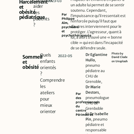
Comment
2023-03
Harcèlement
un adulte lui permet de se sentir
aider
et
soutenu. Cependant,
obésité
ces
Par
l’impuissance qu’il ressentait est
pédiatrique​
Philippe
patients
renforcée puisqu’il faut que
Aïm,
?
d’autres interviennent pour le
psychiatre
et
protéger. L’agresseur, quant à
psychothérapeute​
lui, a alors trouvé une « bonne
cible » qui est dans l’incapacité
de se défendre seule.
Photo by
Quels
Dr Eglantine
2022-05
Sommeil
David Clode
Hullo
,
enfants
et
on
Unsplash
pneumo
obésité
orientés
pédiatre au
?
CHU de
Comprendre
Grenoble,
les
Dr Marie
ateliers
Destors
,
Par
des
pneumologue
pour
professionnels
CHU de
mieux
du
Grenboble
centre
orienter
Et
Dr Isabelle
Périmètres
Pin
, pneumo
pédiatre et
responsable