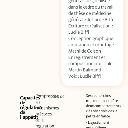
généralistes, réalisée
dans la cadre du travail
de thèse de médecine
générale de Lucile Biffi.
Ecriture et réalisation :
Lucile Biffi
Conception graphique,
animation et montage :
Mathilde Colson
Enregistrement et
composition musicale :
Martin Balmand
Voix : Lucile Biffi
Comprendre
Ses recherches
2025-09
Capacités
mettent en lumière
les
de
deux comportements
régulation
mécanismes
clés observés dès la
de
précoces
petite enfance :
l'appétit
de la
• L’ajustement
régulation
énergétique