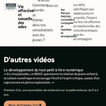
orienter
Comment
Les défis
2024-03
Vie
spécifiques aux
Par
aborder
affective
Maryse
adolescents en
et
ce
PASCAU,
surpoids, l’impact
sexuelle
conseillère
thème
sur leur vie affective
des
conjugale
dans nos
et
et relationnelle, des
ados​
familiale
consultations
conseils pratiques
et
avec les
pour les
enseignante.
accompagner
jeunes ?
D'autres vidéos
Le développement du tout-petit à l'ère numérique
« En cinq épisodes, ce MOOC questionne la relation du jeune enfant à
la culture numérique et encourage l’éveil à l’esprit critique, autour d’un
sujet encore en pleine exploration. »
Premiers Cris, une association de recherche sur la petite enfance, de 0 à 6
ans.
Mooc de Premiers Cris