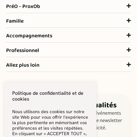
PréO - ProxOb
Famille
Accompagnements
Professionnel
Allez plus loin
Politique de confidentialité et de
cookies
Suivez les dernières actualités
Nous utilisons des cookies sur notre
Ne manquez rien des actus, astuces et événements
site Web pour vous offrir l'expérience
de PréO Obésité ! Inscrivez-vous à notre newsletter
la plus pertinente en mémorisant vos
pour avancer ensemble, en toute simplicité.
préférences et les visites répétées.
En cliquant sur « ACCEPTER TOUT »,