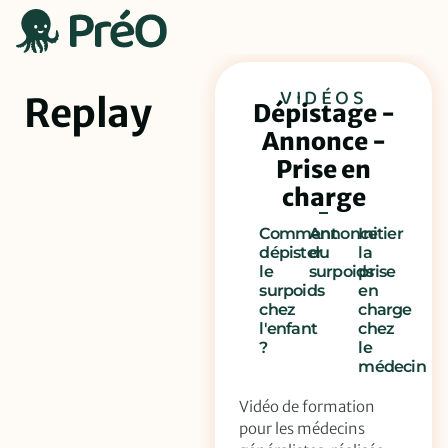
VIDÉOS
Replay
Dépistage -
Annonce -
Prise en
charge
Comment
Annonce
Initier
dépister
du
la
le
surpoids
prise
surpoids
en
chez
charge
l'enfant
chez
?
le
médecin
Vidéo de formation
pour les médecins