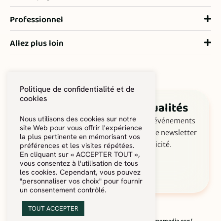
Professionnel
Allez plus loin
Politique de confidentialité et de
cookies
Suivez les dernières actualités
Nous utilisons des cookies sur notre
Ne manquez rien des actus, astuces et événements
site Web pour vous offrir l'expérience
de PréO Obésité ! Inscrivez-vous à notre newsletter
la plus pertinente en mémorisant vos
pour avancer ensemble, en toute simplicité.
préférences et les visites répétées.
En cliquant sur « ACCEPTER TOUT »,
vous consentez à l'utilisation de tous
S'inscrire à la newsletter
les cookies. Cependant, vous pouvez
"personnaliser vos choix" pour fournir
un consentement contrôlé.
TOUT ACCEPTER
© PréO – Tous droits réservés · Crédits photos :
https://ecpomedia.org/